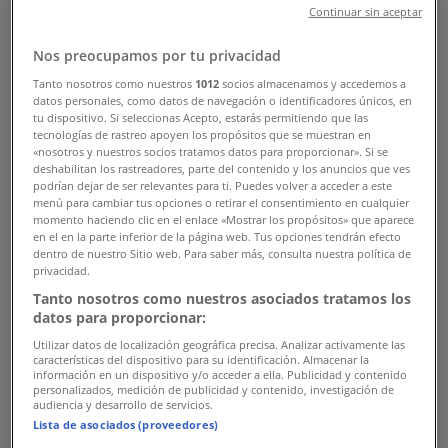
$ 6999000.00
Continuar sin aceptar
IPhone 17 256 GB Lavanda
Nos preocupamos por tu privacidad
Tanto nosotros como nuestros
1012
socios almacenamos y accedemos a
datos personales, como datos de navegación o identificadores únicos, en
tu dispositivo. Si seleccionas Acepto, estarás permitiendo que las
tecnologías de rastreo apoyen los propósitos que se muestran en
Mac Center
«nosotros y nuestros socios tratamos datos para proporcionar». Si se
deshabilitan los rastreadores, parte del contenido y los anuncios que ves
$ 4699000.00
podrían dejar de ser relevantes para ti. Puedes volver a acceder a este
menú para cambiar tus opciones o retirar el consentimiento en cualquier
momento haciendo clic en el enlace «Mostrar los propósitos» que aparece
en el en la parte inferior de la página web. Tus opciones tendrán efecto
Ver
dentro de nuestro Sitio web. Para saber más, consulta nuestra política de
privacidad.
$ 4699000.00
Tanto nosotros como nuestros asociados tratamos los
datos para proporcionar:
IPhone 17 Pro Max 256 GB Naranja
Utilizar datos de localización geográfica precisa. Analizar activamente las
cósmico
características del dispositivo para su identificación. Almacenar la
información en un dispositivo y/o acceder a ella. Publicidad y contenido
personalizados, medición de publicidad y contenido, investigación de
audiencia y desarrollo de servicios.
Lista de asociados (proveedores)
Mac Center