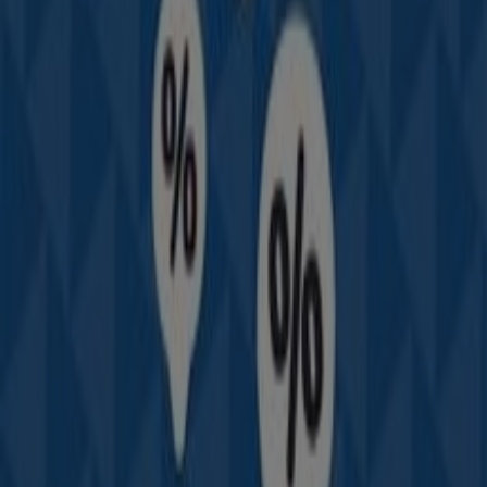
sobre
Auteco
, como los horarios de apertura, las ofertas
exclusivas y la ubicación exacta de la tienda en
Cl 17 1g
65
. Además, tendrás acceso a los últimos catálogos de
Auteco
, donde podrás descubrir las promociones más
recientes y aprovechar grandes descuentos en
productos de
Carros, Motos y Repuestos
para tus
compras en
Sahagún
.
No pierdas la oportunidad de visitar la tienda de
Auteco
en
Cl 17 1g 65
para disfrutar de una experiencia de
compra completa. Te invitamos a explorar las
promociones que tenemos para ti este
agosto
y
mantenerte informado de las mejores ofertas de
Auteco
en
Sahagún
. ¡Visítanos y empieza a ahorrar hoy mismo!
Más información de Auteco
Ver otras tiendas de Auteco
en Sahagún
Publicidad