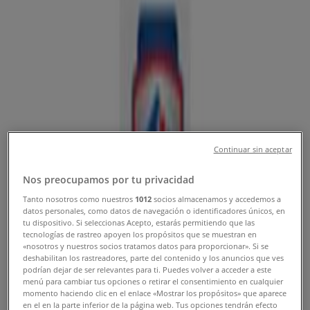
Sahagún - Teléfono, Horario y
Descuentos
Tiendeo en Sahagún
»
Ofertas de Carros, Motos y Repuestos en Sahagún
»
Auteco en Sahagún
»
Continuar sin aceptar
Auteco | Cl 17 1g 65
Nos preocupamos por tu privacidad
Mapa
7587988
Tanto nosotros como nuestros
1012
socios almacenamos y accedemos a
Mapa
7587988
datos personales, como datos de navegación o identificadores únicos, en
tu dispositivo. Si seleccionas Acepto, estarás permitiendo que las
tecnologías de rastreo apoyen los propósitos que se muestran en
Ofertas de Auteco en Sahagún
«nosotros y nuestros socios tratamos datos para proporcionar». Si se
deshabilitan los rastreadores, parte del contenido y los anuncios que ves
podrían dejar de ser relevantes para ti. Puedes volver a acceder a este
menú para cambiar tus opciones o retirar el consentimiento en cualquier
momento haciendo clic en el enlace «Mostrar los propósitos» que aparece
en el en la parte inferior de la página web. Tus opciones tendrán efecto