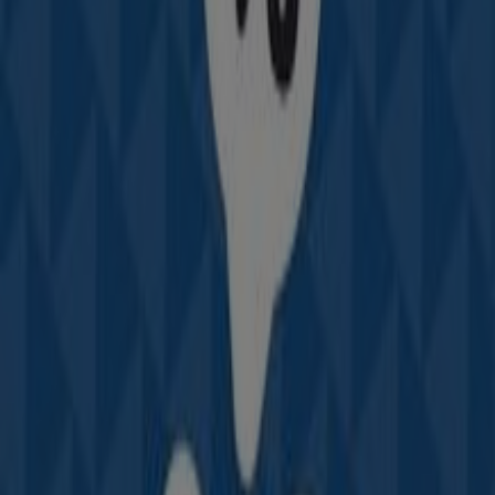
CRA 14 # 7 - 12, Sahagún
767 m
Otros negocios de Carros, Motos y
Repuestos en Sahagún
Auteco
Bienvenido a la tienda de
Auteco
en Tiendeo, donde
podrás descubrir las mejores
ofertas
,
promociones
y
catálogos
de esta destacada marca del sector de
Carros, Motos y Repuestos
. Nuestra tienda física está
ubicada en
Cl 17 1g 65
,
Sahagún
, y en ella encontrarás
una amplia gama de productos de calidad que te
permitirán ahorrar durante todo el
agosto de 2026
.
En Tiendeo te ofrecemos toda la información actualizada