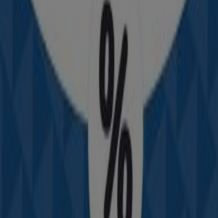
Cl. 18 #13-35, Sahagún
630 m
Abierto
Ara
Transversal 13 # 6 - 38, Sahagún
671 m
Hero Motos