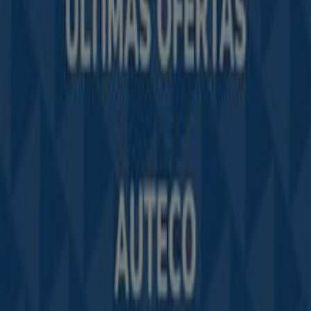
Contacto comercial y de marketing
Tienda mal colocada en el mapa
Notificar un folleto
¿Encontraste un problema en la web o en la
aplicación?
Índices
Marcas
Marcas locales
Negocios
Negocios cercanos
Productos
Productos locales
Ciudades