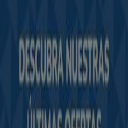
Tiendeo forma parte de Shopfully, la empresa
tecnológica que está reinventando las compras locales
en todo el mundo.
Tiendeo
¿Qué hacemos?
Soluciones para empresas
Noticias y prensa
Trabaja con nosotros
Contáctanos