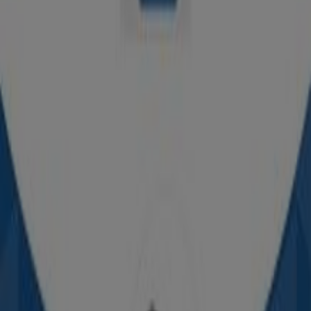
Auteco
Cra 14 4 6 br san rafael, Sahagún
630 m
Kawasaki
CR 14 4 06, Sahagún
630 m
Abierto
Kymco