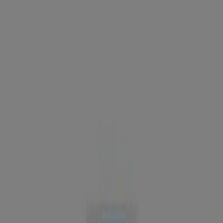
Estás aquí:
Sahagún
Destacados
Supermercados
Ropa y
Zapatos
Almacenes
Hogar y Muebles
Informática y
Electrónica
Farmacias, Droguerías y Ópticas
Perfumerías y
Belleza
Restaurantes
Juguetes y Bebés
Deporte
Carros,
Motos y Repuestos
Ferreterías y Construcción
Libros y
Cine
Viajes
Bancos y Seguros
Publicidad
Tienda Auteco | Cl 17 1g 65,