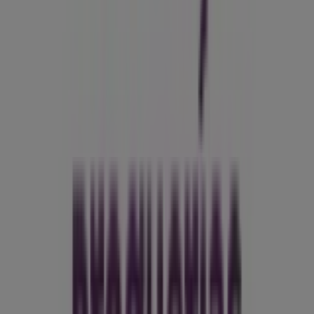
Barrio Barzal
,
Restrepo Meta
, y en ella encontrarás una
amplia gama de productos de calidad que te permitirán
ahorrar durante todo el
agosto de 2026
.
En Tiendeo te ofrecemos toda la información actualizada
sobre
Droguerías Colsubsidio
, como los horarios de
apertura, las ofertas exclusivas y la ubicación exacta de
la tienda en
Calle 33 #36 - 50, Lc. 105 Barrio Barzal
.
Además, tendrás acceso a los últimos catálogos de
Droguerías Colsubsidio
, donde podrás descubrir las
promociones más recientes y aprovechar grandes
descuentos en productos de
Farmacias, Droguerías y
Ópticas
para tus compras en
Restrepo Meta
.
No pierdas la oportunidad de visitar la tienda de
Droguerías Colsubsidio
en
Calle 33 #36 - 50, Lc. 105
Barrio Barzal
para disfrutar de una experiencia de
compra completa. Te invitamos a explorar las
promociones que tenemos para ti este
agosto
y
mantenerte informado de las mejores ofertas de
Droguerías Colsubsidio
en
Restrepo Meta
. ¡Visítanos y