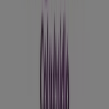
¿Qué hacemos?
Soluciones para empresas
Noticias y prensa
Trabaja con nosotros
Contáctanos
Contacto comercial y de marketing
Tienda mal colocada en el mapa
Notificar un folleto
¿Encontraste un problema en la web o en la
aplicación?
Índices