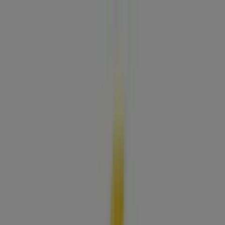
Estás aquí:
Restrepo Meta
Destacados
Supermercados
Ropa y
Zapatos
Almacenes
Hogar y Muebles
Informática y
Electrónica
Farmacias, Droguerías y Ópticas
Perfumerías y
Belleza
Restaurantes
Juguetes y Bebés
Deporte
Carros,
Motos y Repuestos
Ferreterías y Construcción
Libros y
Cine
Viajes
Bancos y Seguros
Publicidad
Droguería Colsubsidio | Calle 33 #36