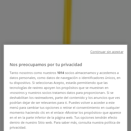
- 50, Lc. 105 Barrio Barzal, Restrepo
Meta - Teléfono, Horario y
Promociones
Tiendeo en Restrepo Meta
»
Ofertas de Farmacias, Droguerías y Ópticas en
Continuar sin aceptar
Restrepo Meta
»
Droguerías Colsubsidio en Restrepo Meta
»
Nos preocupamos por tu privacidad
Droguerías Colsubsidio | Calle 33 #36 - 50, Lc. 105
Tanto nosotros como nuestros
1014
socios almacenamos y accedemos a
Barrio Barzal
datos personales, como datos de navegación o identificadores únicos, en
tu dispositivo. Si seleccionas Acepto, estarás permitiendo que las
Mapa
312 403 7484
tecnologías de rastreo apoyen los propósitos que se muestran en
«nosotros y nuestros socios tratamos datos para proporcionar». Si se
Mapa
312 403 7484
deshabilitan los rastreadores, parte del contenido y los anuncios que ves
podrían dejar de ser relevantes para ti. Puedes volver a acceder a este
Estamos a punto de publicar ofertas de Droguerías
menú para cambiar tus opciones o retirar el consentimiento en cualquier
Colsubsidio
momento haciendo clic en el enlace «Mostrar los propósitos» que aparece
en el en la parte inferior de la página web. Tus opciones tendrán efecto
dentro de nuestro Sitio web. Para saber más, consulta nuestra política de
Publicidad
privacidad.