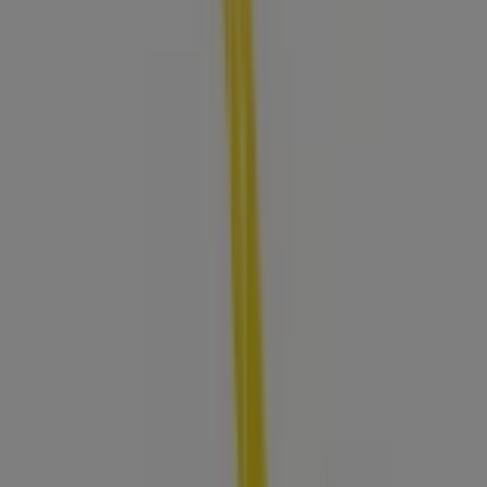
81 m
Servibanca
Cra 5 No 9-61, Restrepo Meta
84 m
Banco Agrario de Colombia
Carrera 5 9-64, Restrepo Meta
88 m