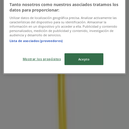
Tanto nosotros como nuestros asociados tratamos los
datos para proporcionar:
Utilizar datos de localización geográfica precisa. Analizar activamente las
características del dispositivo para su identificación. Almacenar la
información en un dispositivo y/o acceder a ella. Publicidad y contenido
personalizados, medición de publicidad y contenido, investigación de
audiencia y desarrollo de servicios.
Lista de asociados (proveedores)
Mostrar los propósitos
Acepto
Las tiendas más cercanas
Banco de Bogotá
TORRE 39 APARTAMENTO 103, Restrepo, Meta,
Restrepo Meta