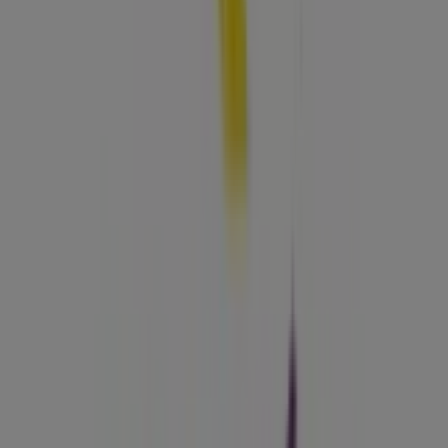
Banco de Bogotá
CL 9A # 5-74-76 CENTRO P1 LOCAL, Restrepo, Meta,
Restrepo Meta
129 m
Otros negocios de Farmacias,
Droguerías y Ópticas en Restrepo
Meta
Droguerías Colsubsidio
Bienvenido a la tienda de
Droguerías Colsubsidio
en
Tiendeo, donde podrás descubrir las mejores
ofertas
,
promociones
y
catálogos
de esta destacada marca del
sector de
Farmacias, Droguerías y Ópticas
. Nuestra
tienda física está ubicada en
Calle 33 #36 - 50, Lc. 105