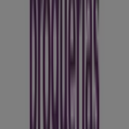
empieza a ahorrar hoy mismo!
Más información de Droguerías Colsubsidio
Ver otras
tiendas de Droguerías Colsubsidio en Restrepo Meta
Publicidad