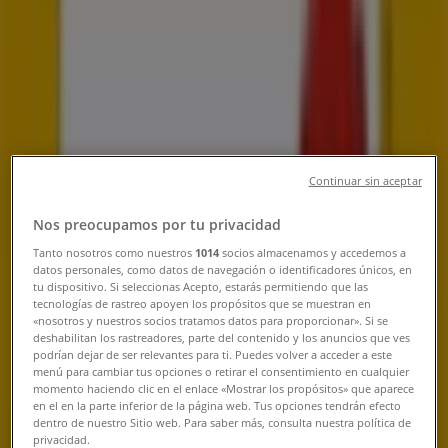
# 3-97, Pasto - Teléfono, Horario y
Promociones
Tiendeo en Pasto
»
Ofertas de Restaurantes en Pasto
»
Continuar sin aceptar
Mister Pollo en Pasto
»
Nos preocupamos por tu privacidad
Mister Pollo | Calle 12 # 3-97
Tanto nosotros como nuestros
1014
socios almacenamos y accedemos a
datos personales, como datos de navegación o identificadores únicos, en
Mapa
7214959
tu dispositivo. Si seleccionas Acepto, estarás permitiendo que las
Mapa
7214959
tecnologías de rastreo apoyen los propósitos que se muestran en
«nosotros y nuestros socios tratamos datos para proporcionar». Si se
deshabilitan los rastreadores, parte del contenido y los anuncios que ves
Ofertas de Mister Pollo en Pasto
podrían dejar de ser relevantes para ti. Puedes volver a acceder a este
menú para cambiar tus opciones o retirar el consentimiento en cualquier
momento haciendo clic en el enlace «Mostrar los propósitos» que aparece
en el en la parte inferior de la página web. Tus opciones tendrán efecto
dentro de nuestro Sitio web. Para saber más, consulta nuestra política de
privacidad.