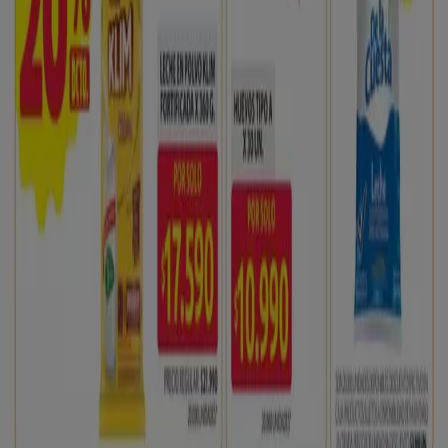
En Tiendeo te ofrecemos toda la información actualizada
sobre
Ara
, como los horarios de apertura, las ofertas
exclusivas y la ubicación exacta de la tienda en
Calle 8 #
7 - 102/104 4 de Julio
. Además, tendrás acceso a los
últimos catálogos de
Ara
, donde podrás descubrir las
promociones más recientes y aprovechar grandes
descuentos en productos de
Supermercados
para tus
compras en
Pamplonita
.
No pierdas la oportunidad de visitar la tienda de
Ara
en
Calle 8 # 7 - 102/104 4 de Julio
para disfrutar de una
experiencia de compra completa. Te invitamos a
explorar las promociones que tenemos para ti este
agosto
y mantenerte informado de las mejores ofertas
de
Ara
en
Pamplonita
. ¡Visítanos y empieza a ahorrar
hoy mismo!
Más información de Ara
Ver otras tiendas de Ara en
Pamplonita
Publicidad