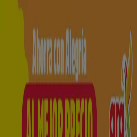
Estás aquí:
Pamplonita
Destacados
Supermercados
Ropa y
Zapatos
Almacenes
Hogar y Muebles
Informática y
Electrónica
Farmacias, Droguerías y Ópticas
Perfumerías y
Belleza
Restaurantes
Juguetes y Bebés
Deporte
Carros,
Motos y Repuestos
Ferreterías y Construcción
Libros y
Cine
Viajes
Bancos y Seguros
Publicidad
Tienda Ara | Calle 8 # 7 - 102/104 4