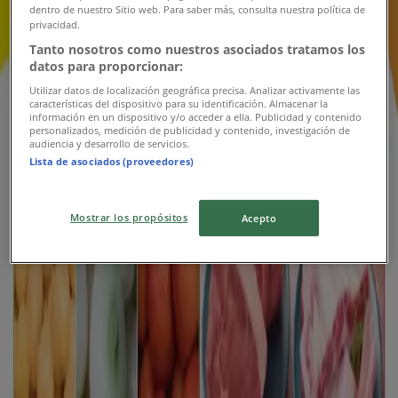
dentro de nuestro Sitio web. Para saber más, consulta nuestra política de
privacidad.
Ara
Tanto nosotros como nuestros asociados tratamos los
datos para proporcionar:
Folleto ahorros s32
Utilizar datos de localización geográfica precisa. Analizar activamente las
características del dispositivo para su identificación. Almacenar la
información en un dispositivo y/o acceder a ella. Publicidad y contenido
Vence el 12/8
personalizados, medición de publicidad y contenido, investigación de
audiencia y desarrollo de servicios.
Nuevo
Lista de asociados (proveedores)
Mostrar los propósitos
Acepto
Ara
Ofertas Ara
Vence el 12/8
7.3 km - Pamplonita
Publicidad