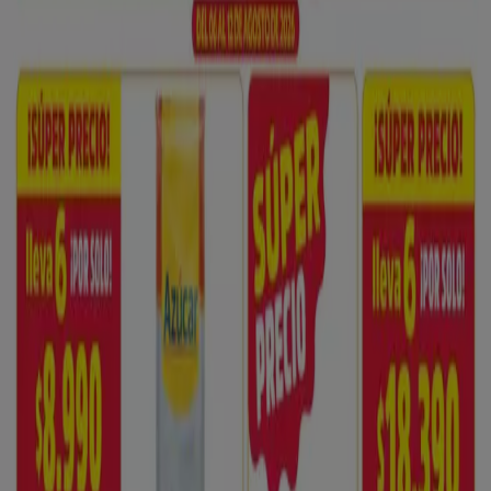
Bata
CARRERA 6 No 6 -79, Pamplona
6.7 km
Fuera de Serie
Carrera 6 No 6-24 Barrio Centro, Pamplona
6.8 km
Koaj
Carrera 6 No. 6 - 25, Pamplona