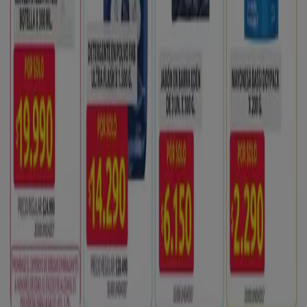
Contáctanos
Contacto comercial y de marketing
Tienda mal colocada en el mapa
Notificar un folleto
¿Encontraste un problema en la web o en la
aplicación?
Índices
Marcas
Negocios
Negocios cercanos
Productos
Ciudades