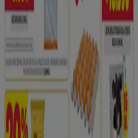
6.8 km
Cerrado
Otros negocios de Supermercados
en Pamplonita
Ara
Bienvenido a la tienda de
Ara
en Tiendeo, donde podrás
descubrir las mejores
ofertas
,
promociones
y
catálogos
de esta destacada marca del sector de
Supermercados
.
Nuestra tienda física está ubicada en
Calle 8 # 7 -
102/104 4 de Julio
,
Pamplonita
, y en ella encontrarás
una amplia gama de productos de calidad que te
permitirán ahorrar durante todo el
agosto de 2026
.